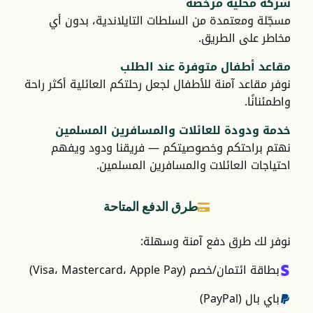
شركة محلية مرخّصة
مسجّلة ومعتمدة من السلطات التايلاندية، بدون أي
مخاطر على الطريق.
مقاعد أطفال متوفرة عند الطلب
نوفر مقاعد آمنة للأطفال لجعل رحلتكم العائلية أكثر راحة
واطمئنانًا.
خدمة ودودة للعائلات والمسافرين المسلمين
نهتم براحتكم وخصوصيتكم — فريقنا ودود ويفهم
احتياجات العائلات والمسافرين المسلمين.
طرق الدفع المتاحة
نوفر لك طرق دفع آمنة وسهلة:
بطاقة ائتمان/خصم (Visa، Mastercard، Apple Pay)
باي بال (PayPal)