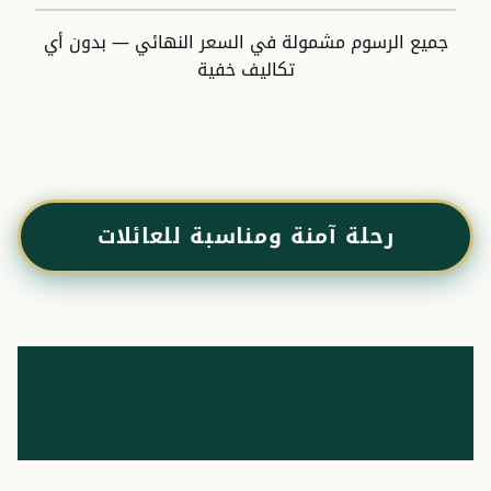
جميع الرسوم مشمولة في السعر النهائي — بدون أي
تكاليف خفية
رحلة آمنة ومناسبة للعائلات
النقل الخاص – سعر ثابت (بوكيت ↔
كرابي)