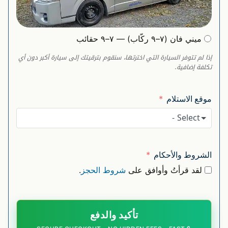
ميني فان (٧–٩ ركّاب) — ٧–٩ حقائب
إذا لم تتوفر السيارة التي اخترتها، سنقوم بترقيتك إلى سيارة أكبر دون أي
تكلفة إضافية.
موقع الاستلام
- Select -
الشروط والأحكام
لقد قرأتُ وأوافق على
شروط الحجز
.
تأكيد والدفع