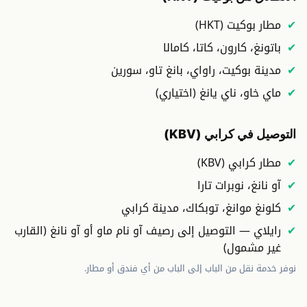
مطار بوكيت (HKT)
باتونغ، كارون، كاتا، كامالا
مدينة بوكيت، راواي، بانغ تاو، سورين
ماي خاو، ناي يانغ (اختياري)
التوصيل في كرابي (KBV)
مطار كرابي (KBV)
آو نانغ، نوبرات تارا
كلونغ موانغ، توبكاك، مدينة كرابي
رايلاي — التوصيل إلى رصيف آو نام ماو أو آو نانغ (القارب
غير مشمول)
نوفر خدمة نقل من الباب إلى الباب من أي فندق أو مطار.