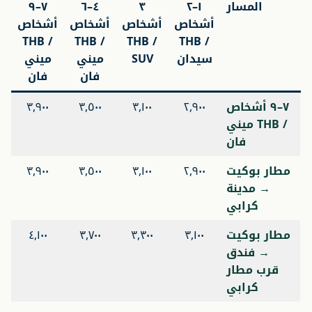
المسار
١–٢
٣
٤–٦
٧–٩
أشخاص
أشخاص
أشخاص
أشخاص
/ THB
/ THB
/ THB
/ THB
سيدان
SUV
ميني
ميني
فان
فان
٧–٩ أشخاص
٢,٩٠٠
٣,١٠٠
٣,٥٠٠
٣,٩٠٠
/ THB ميني
فان
مطار بوكيت
٢,٩٠٠
٣,١٠٠
٣,٥٠٠
٣,٩٠٠
→ مدينة
كرابي
مطار بوكيت
٣,١٠٠
٣,٣٠٠
٣,٧٠٠
٤,١٠٠
→ فندق
قرب مطار
كرابي