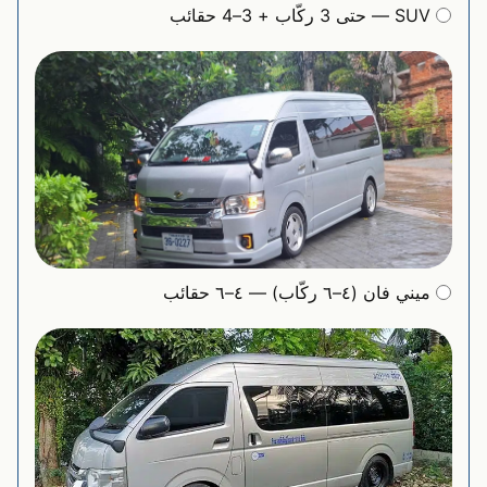
SUV — حتى 3 ركّاب + 3–4 حقائب
ميني فان (٤–٦ ركّاب) — ٤–٦ حقائب