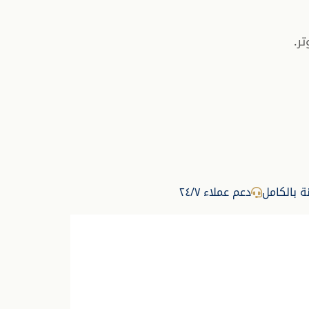
ر.
نة بالكامل
دعم عملاء ٢٤/٧