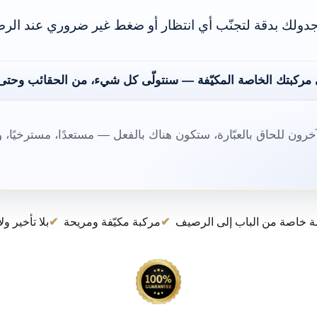
 جدولك بدقة لتجنّب أي انتظار أو ضغط غير ضروري عند الر
 مركبتك الخاصة المكيّفة — سنتولّى كل شيء، من الحقائب وحتى 
لآخرون للحاق بالعبّارة، ستكون هناك بالفعل — مستعدًا، مسترخيًا، 
 خاصة من الباب إلى الرصيف
مركبة مكيّفة ومريحة
بلا تأخير ول