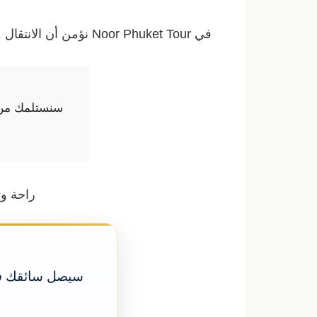
في Noor Phuket Tour نؤمن أن الانتقال من بوكيت إلى رصيف دونساك يجب أن يكون جزءًا من عطلتك — هادئًا، خاصًا، وبتوقيتٍ مطابق لعبّارتك.
سنستلمك من ا
راحة و
سيصل سائقك في 