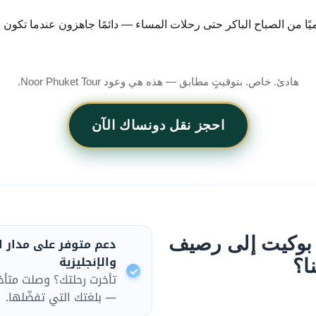
يًا من الصباح الباكر حتى رحلات المساء — دائمًا جاهزون عندما تكون م
هادئ. خاص. بتوقيتٍ مطابق — هذه هي وعود Noor Phuket Tour.
احجز نقل دونساك الآن
ن بوكيت إلى رصيف
دعم متوفر على مدار ا
والإنجليزية
ا؟
تأخرت رحلتك؟ وصلت متأخ
— بلغتك التي تفضّلها.