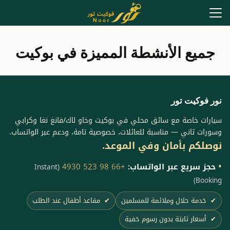
Ski
t
conten
Search
for:
جميع الأنشطة المميزة في بوكيت
ت مع السائق الخاص في بوكيت
 طلبًا)
جولات الجزر
نور فوكيت تور
الجولات البرية
سيارات خاصة مع سائق محلي في بوكيت وخاو لاك/فانغ نغا وكرابي
وسورات ثاني — مناسبة للعائلات، خصوصية تامة، ودعم عبر الواتساب.
لسفر
نوصلكم بأمان وفي الموعد.
•
حجز سريع عبر الواتساب:
+66 98 523 4930
(Instant
Booking)
✔︎
خدمة حلال وملائمة للمسلمين
✔︎
مقاعد أطفال عند الطلب
✔︎
أسعار ثابتة بدون رسوم خفية