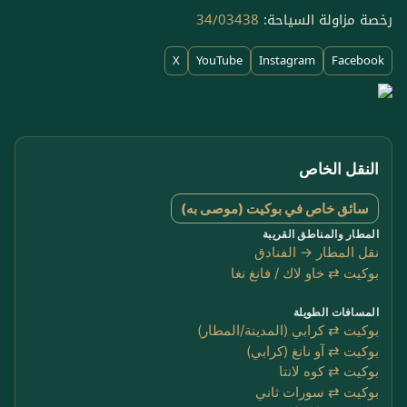
رخصة مزاولة السياحة:
34/03438
X
YouTube
Instagram
Facebook
النقل الخاص
سائق خاص في بوكيت (موصى به)
المطار والمناطق القريبة
نقل المطار → الفنادق
بوكيت ⇄ خاو لاك / فانغ نغا
المسافات الطويلة
بوكيت ⇄ كرابي (المدينة/المطار)
بوكيت ⇄ آو نانغ (كرابي)
بوكيت ⇄ كوه لانتا
بوكيت ⇄ سورات ثاني